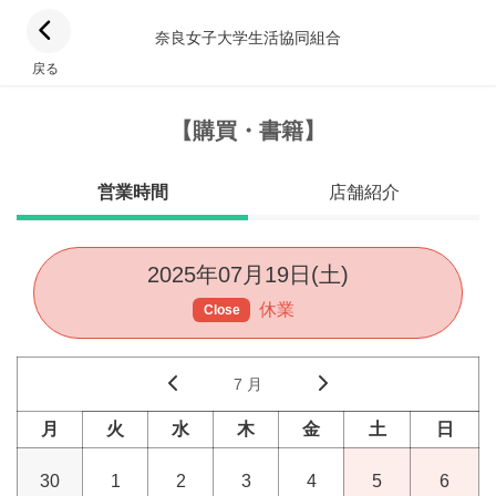
奈良女子大学生活協同組合
戻る
【購買・書籍】
営業時間
店舗紹介
2025年07月19日(土)
休業
Close
7 月
月
火
水
木
金
土
日
30
1
2
3
4
5
6