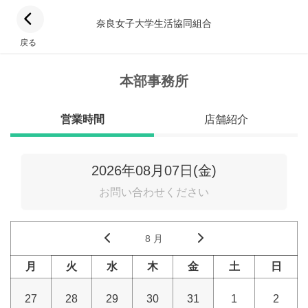
奈良女子大学生活協同組合
戻る
本部事務所
営業時間
店舗紹介
2026年08月07日(金)
お問い合わせください
8 月
月
火
水
木
金
土
日
27
28
29
30
31
1
2