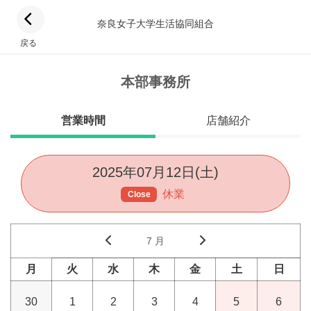
奈良女子大学生活協同組合
戻る
本部事務所
営業時間
店舗紹介
2025年07月12日(土)
休業
Close
7 月
月
火
水
木
金
土
日
30
1
2
3
4
5
6