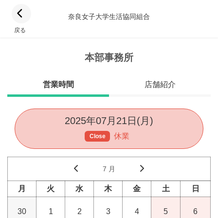
奈良女子大学生活協同組合
戻る
本部事務所
営業時間
店舗紹介
2025年07月21日(月)
休業
Close
7 月
月
火
水
木
金
土
日
30
1
2
3
4
5
6